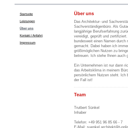
Dipl. Ing. (FH)
Über uns
Startseite
Architektur- und Sachverst
Leistungen
Das Architektur- und Sachverstä
Trutbert Sünkel
Sachverständigenbüro. Als Gutac
Über uns
langjährige Berufserfahrung zurüc
Kontakt / Anfahrt
vereidigt, geprüft und zertifizie
bundesweit einen Namen durch m
Impressum
von der IHK Bayreuth öffent
gemacht. Dabei haben ich immer
größtmöglichen Nutzen zu bring
betreuen. Ich stehe Ihnen auch g
Ein Unternehmen ist nur dann ric
das Arbeitsklima in meinem Bür
persönlichem Nutzen steht. Ich 
der Fall ist!
Team
Trutbert Sünkel
Inhaber
Telefon: +49 951 96 85 66 - 7
E-Mail: suenkel.architekt@t-onli